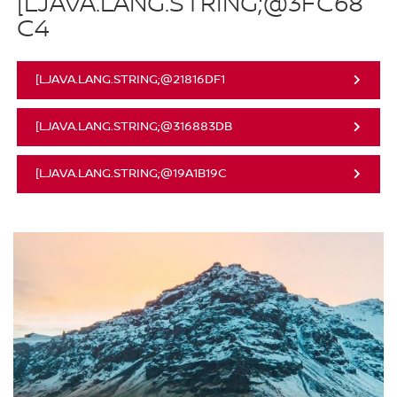
[LJAVA.LANG.STRING;@3FC68
C4
[LJAVA.LANG.STRING;@21816DF1
[LJAVA.LANG.STRING;@316883DB
[LJAVA.LANG.STRING;@19A1B19C