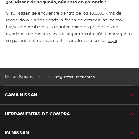
¿Mi Nissan de segunda, aún está en garantía?
Si su Nissan se encuentre dentro de los 100,000 Kms de
recorrido o 3 años desde la fecha de entrega, así como
haya sido recibido sus mantenimientos periódicos en
nuestros centros de servicio seguramente aún tiene vigente
su garantía. Si deseas confirmar ello, escríbenos
aquí
Nissan Panama
Preguntas Frecuentes
GAMA NISSAN
HERRAMIENTAS DE COMPRA
MI NISSAN