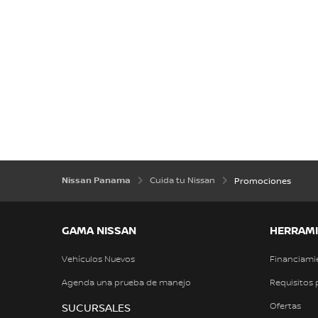
Nissan Panama
Cuida tu Nissan
Promociones
GAMA NISSAN
HERRAMI
Vehículos Nuevos
Financiami
Agenda una prueba de manejo
Requisitos 
Ofertas
SUCURSALES