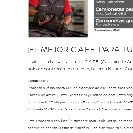
¡EL MEJOR C.A.F.E. PARA T
Invita a tu Nissan al mejor C.A.F.E. (Cambio de Ac
solo encontrarás en su casa, talleres Nissan. Con
Condiciones:
Promoción válida hasta el 31 de diciembre de 2025 en talleres Niss
Cambio de Aceite y Filtro Express incluye mano de obra y filtro orig
de lubricante 15W40 para modelos Frontier, 6/4 de lubricante 10w30
lubricante 10W30 para Versa, Kicks y Qashqai). Precios no incluyen
Esta promoción es válida únicamente para vehículos de los modelo
centros de servicio Nissan se realizó el 31 de diciembre 2023 o me