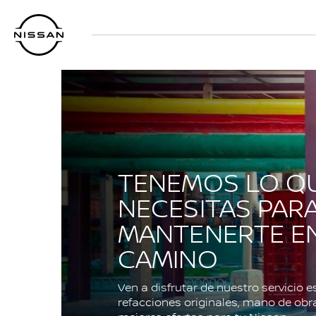
Regresar
al
contenido
principal
TENEMOS LO Q
NECESITAS PAR
MANTENERTE EN
CAMINO
Ven a disfrutar de nuestro servicio e
refacciones originales, mano de obra