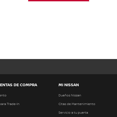
ENTAS DE COMPRA
MI NISSAN
ento
Dueños Nissan
para Trade-In
Citas de Mantenimiento
Servicio a tu puerta