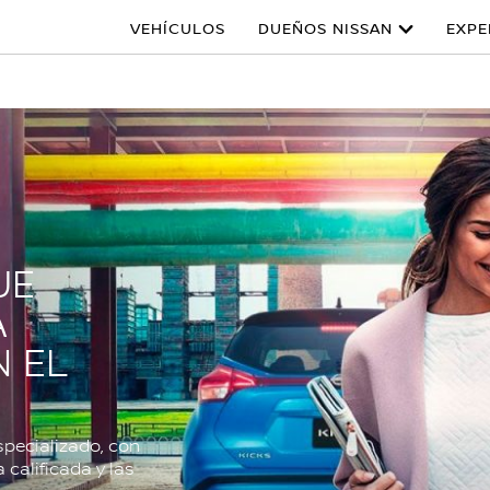
VEHÍCULOS
DUEÑOS NISSAN
EXPE
UE
A
 EL
specializado, con
 calificada y las