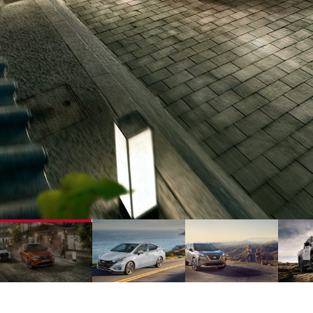
1
2
3
4