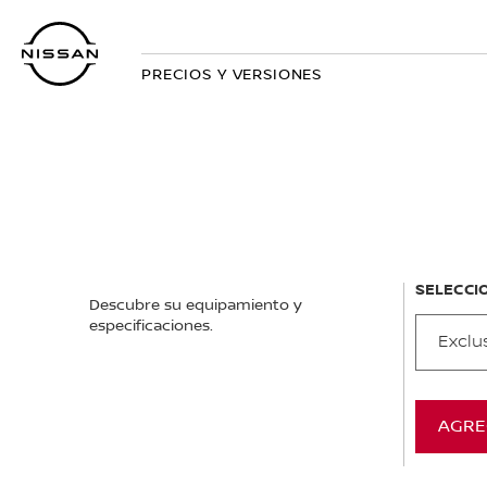
Regresar
al
contenido
PRECIOS Y VERSIONES
principal
SELECCI
Descubre su equipamiento y
especificaciones.
Exclu
AGRE